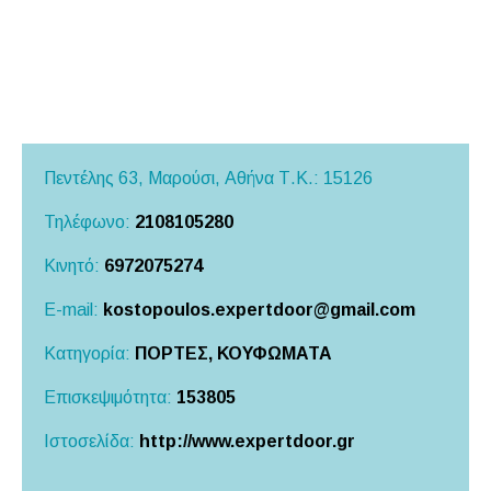
Πεντέλης 63, Μαρούσι,
Αθήνα
Τ.Κ.: 15126
Τηλέφωνο:
2108105280
Κινητό:
6972075274
E-mail:
kostopoulos.expertdoor@gmail.com
Κατηγορία:
ΠΟΡΤΕΣ, ΚΟΥΦΩΜΑΤΑ
Επισκεψιμότητα:
153805
Ιστοσελίδα:
http://www.expertdoor.gr